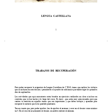
LENGUA  CASTELLANA
1
TRABAJOS  DE  RECUPERACIÓN
Para poder recuperar la asignatura de Lengua Castellana de 1º ESO, tienes que realizar los trabajos
que se incluyen en este dossier y presentarte a la prueba de suficiencia que tendrá lugar los primeros
días de septiembre. 
Las actividades que aquí encontrarás están basadas en ejercicios realizados en clase e incluso en
controles que ya has hecho a lo largo del curso. Es decir , que están muy seleccionadas para que
centres tu atención en aquellos temas que son importantes y que debes trabajar y aprender para
recuperar la materia que te ha quedado pendiente.
Ten en cuenta que, para poder aprobar, has de aprobar el examen y sacar en el dossier como mínimo
un 4. En el caso de no presentar el dossier, no podrás realizar el examen.