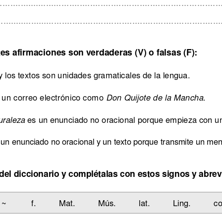
......................................................................................
......................................................................................
ntes afirmaciones son verdadera
s (V) o falsas (F):
 los textos son unidades gramaticales de la lengua. 
 un correo electrónico como 
. 
Don Quijote de la Mancha
 es un enunciado no oracional porque empieza con u
uraleza
 un enunciado no oracional y un texto porque transmite un men
del diccionario y complétalas 
con estos signos y abrev
~ 
f.
Mat.
 Mús. 
 lat. 
 Ling. 
 co