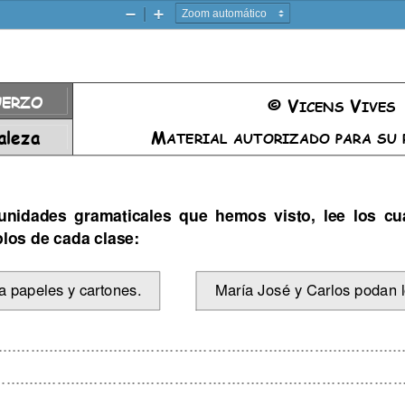
Zoom
Zoom
-
+
UERZO
©
V
V
ICENS 
IVES
aleza
M
ATERIAL AUTORIZADO PARA SU 
 unidades  gramaticales  que  hemos  v
isto,  lee  los  c
plos de cada clase:
a papeles y cartones. 
María José y Carlos podan l
.......................................................................................
......................................................................................