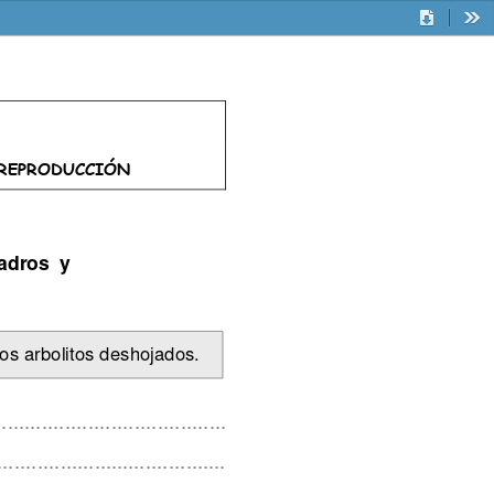
Descargar
Her
REPRODUCCIÓN
uadros  y
os arbolitos deshojados. 
........................................
........................................