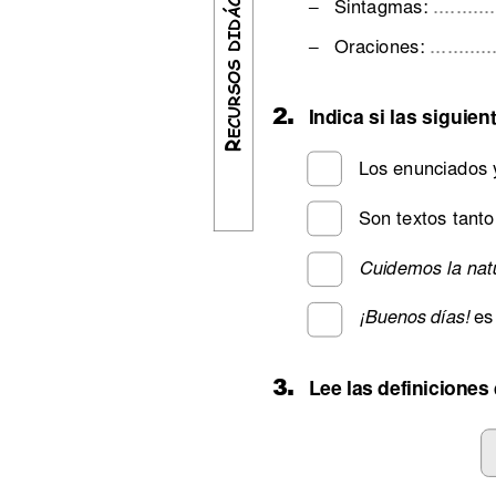
ECURSOS DIDÁCTICOS
...........
Sintagmas: 
–
...........
Oraciones: 
–
2.
Indica si las siguie
R
Los enunciados y
Son textos tanto
Cuidemos la nat
 es
¡Buenos días!
3.
Lee las definiciones 