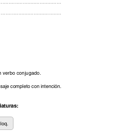
.......................................
........................................
n verbo conjugado. 
saje completo con intención. 
iaturas:
loq. 