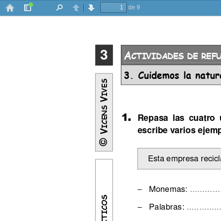
de 9
Barra
Buscar
Anterior
Siguiente
lateral
3
A
CTIVIDADES DE REF
3. Cuidemos la natur
IVES
V
ICENS 
1.
Repasa  las  cuatro 
escribe varios ejem
V
©
Esta empresa recicl
............
Monemas: 
–
.............
Palabras: 
–