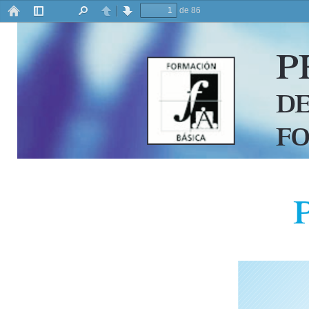
de 86
Barra
Buscar
Anterior
Siguiente
lateral
P
DE
FO