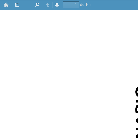
de 165
Barra
Buscar
Anterior
Siguiente
lateral