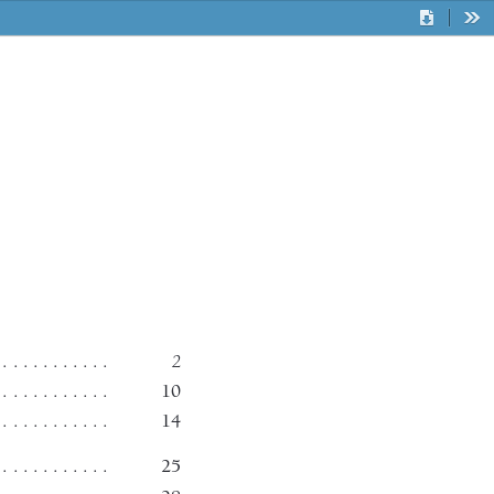
Descargar
Her
2
 . . . . . . . . . 
 . . . . . . . . . 
10
 . . . . . . . . . . . 
14
 . . . . . . . . . 
25