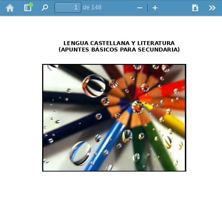
de 148
Barra
Buscar
Zoom
Zoom
Descarga
Her
lateral
-
+
LENGUA CASTELLANA Y LITERATURA
(APUNTES BÁSICOS PARA SECUNDARIA)