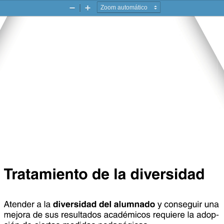
Zoom
Zoom
-
+
Tratamiento de la diversidad
Tratamiento de la diversidad
diversidad del alumnado
Atender a la 
 y conseguir una 
 y conseguir una 
 y conseguir una 
mejora de sus resultados académicos requiere la adop-
mejora de sus resultados académicos requiere la adop-
mejora de sus resultados académicos requiere la adop-
ción de ciertas medidas pedagógicas.