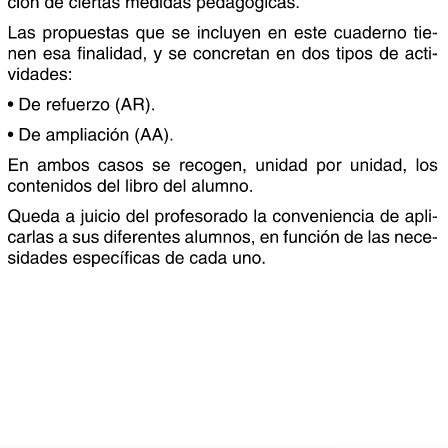
Las  propuestas  que  se  incluyen  en  este  cuaderno  tie-
Las  propuestas  que  se  incluyen  en  este  cuaderno  tie-
Las  propuestas  que  se  incluyen  en  este  cuaderno  tie-
nen esa finalidad, y se concretan en dos tipos de acti-
nen esa finalidad, y se concretan en dos tipos de acti-
nen esa finalidad, y se concretan en dos tipos de acti-
vidades:
• De refuerzo (AR).
• De ampliación (AA).
En  ambos  casos  se  recogen,  unidad  por  unidad,  los  
En  ambos  casos  se  recogen,  unidad  por  unidad,  los  
En  ambos  casos  se  recogen,  unidad  por  unidad,  los  
contenidos del libro del alumno.
Queda a juicio del profesorado la conveniencia de apli-
Queda a juicio del profesorado la conveniencia de apli-
Queda a juicio del profesorado la conveniencia de apli-
carlas a sus diferentes alumnos, en función de las nece-
carlas a sus diferentes alumnos, en función de las nece-
carlas a sus diferentes alumnos, en función de las nece-
sidades específicas de cada uno.