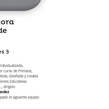
ora 
de 
es 3
dividualizada,  
er curso de Primaria,  
bida, diseñada y creada  
iones Educativas  
, dirigido  
ández
.  
ipado el siguiente equipo: