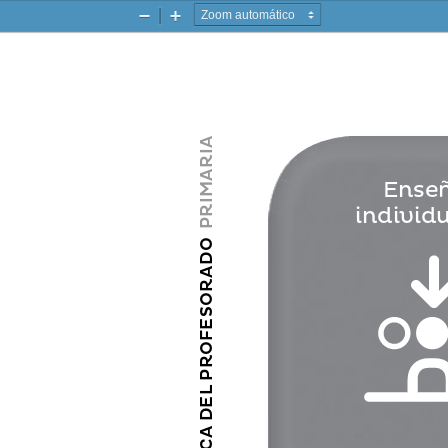
Zoom
Zoom
-
+
mARIA
Enseñ
PRI
individ
ADO
BIBLIOTECA DEL PROFESOR