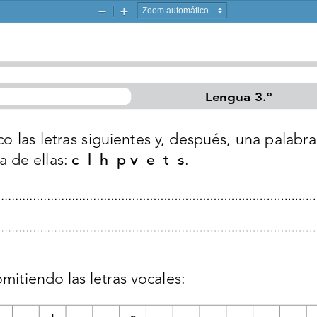
Zoom
Zoom
-
+
Lengua 3.º
o las letras siguientes y, después, una palabra
 de ellas: 
.
c  l  h  p v  e  t  s
itiendo las letras vocales: 