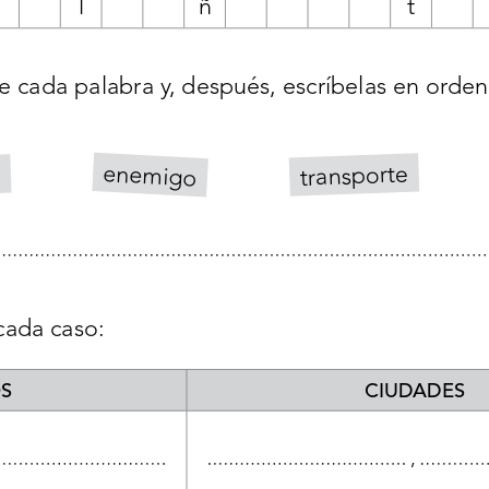
l
ñ
t
e cada palabra y, después, escríbelas en orden
enemigo
transporte
a
cada caso:
S
CIUDADES
 , 