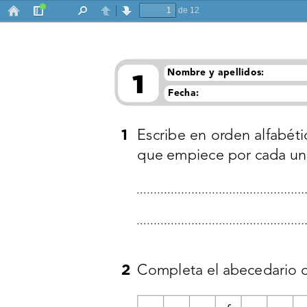
de 12
Barra
Buscar
Anterior
Siguiente
lateral
1
Nombre y apellidos:
Fecha:
1
Escribe en orden alfabétic
que empiece por cada una
2
Completa el abecedario om