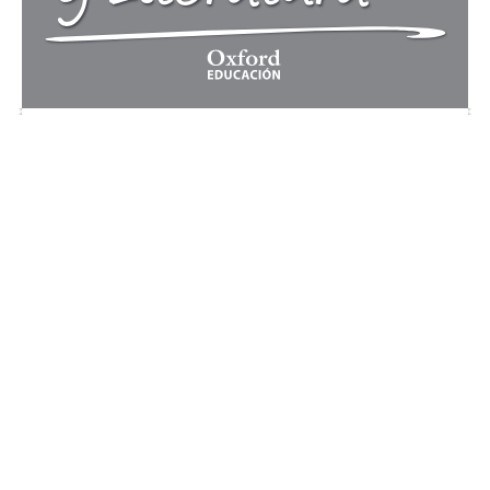
SOLU Aprueba-Lengua-4-portadilla-cubierta  23/12/11  09:49  Página 2