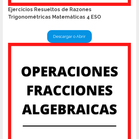
Ejercicios Resueltos de Razones
Trigonométricas Matemáticas 4 ESO
Descargar o Abrir