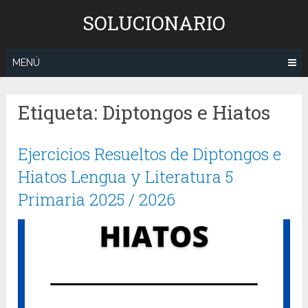
Saltar
SOLUCIONARIO
al
contenido
MENÚ
Etiqueta:
Diptongos e Hiatos
Ejercicios Resueltos de Diptongos e
Hiatos Lengua y Literatura 5
Primaria 2025 / 2026