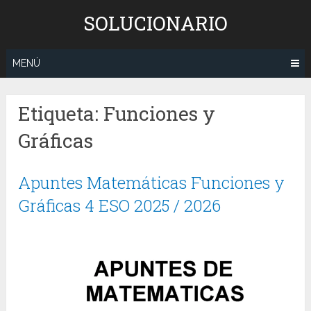
Saltar
SOLUCIONARIO
al
contenido
MENÚ
Etiqueta:
Funciones y
Gráficas
Apuntes Matemáticas Funciones y
Gráficas 4 ESO 2025 / 2026