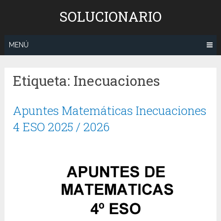
Saltar
SOLUCIONARIO
al
contenido
MENÚ
Etiqueta:
Inecuaciones
Apuntes Matemáticas Inecuaciones
4 ESO 2025 / 2026