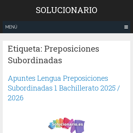
Saltar
SOLUCIONARIO
al
contenido
MENÚ
Etiqueta:
Preposiciones
Subordinadas
Apuntes Lengua Preposiciones
Subordinadas 1 Bachillerato 2025 /
2026