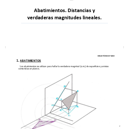
Abatimientos. Distancias y 
verdaderas magnitudes lineales.
DIBUJO TÉCNICO 1º BACH
1.
ABATIMIENTOS
Los abatimientos se utilizan para
hallar la verdadera magnitud (v.m.
) de superficies y aristas
contenidas en planos.
2