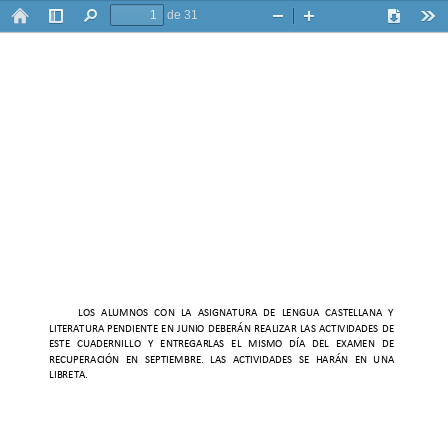
de 31
Barra
Buscar
Zoom
Zoom
Descarga
Her
lateral
-
+
LOS   ALUMNOS   CON   LA   ASIGNATURA   DE   LENGUA   CASTELLANA   Y 
LITERATURA  PENDIENTE  EN  JUNIO  DEBERÁN  REALIZAR  LAS  ACTIVIDADES  DE 
ESTE   CUADERNILLO   Y   ENTREGARLAS   EL   MISMO   DÍA   DEL   EXAMEN   DE 
RECUPERACIÓN   EN   SEPTIEMBRE.   LAS   ACTIVIDADES   SE   HARÁN   EN   UNA 
LIBRETA. 