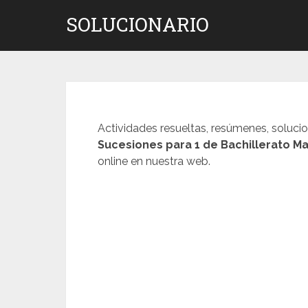
Saltar
SOLUCIONARIO
al
contenido
Actividades resueltas, resúmenes, soluci
Sucesiones
para 1 de Bachillerato M
online en nuestra web.