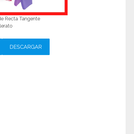
 de Recta Tangente
lerato
DESCARGAR