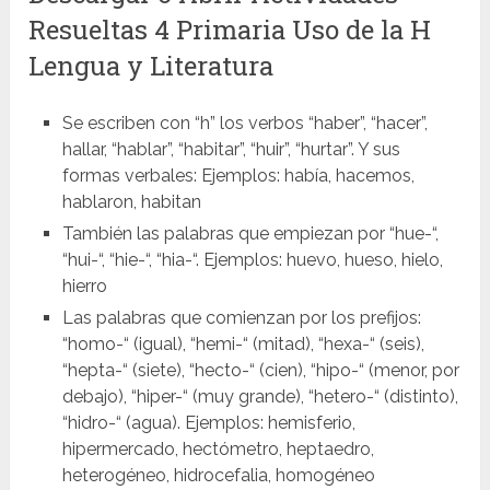
Resueltas 4 Primaria Uso de la H
Lengua y Literatura
Se escriben con “h” los verbos “haber”, “hacer”,
hallar, “hablar”, “habitar”, “huir”, “hurtar”. Y sus
formas verbales: Ejemplos: había, hacemos,
hablaron, habitan
También las palabras que empiezan por “hue-“,
“hui-“, “hie-“, “hia-“. Ejemplos: huevo, hueso, hielo,
hierro
Las palabras que comienzan por los prefijos:
“homo-“ (igual), “hemi-“ (mitad), “hexa-“ (seis),
“hepta-“ (siete), “hecto-“ (cien), “hipo-“ (menor, por
debajo), “hiper-“ (muy grande), “hetero-“ (distinto),
“hidro-“ (agua). Ejemplos: hemisferio,
hipermercado, hectómetro, heptaedro,
heterogéneo, hidrocefalia, homogéneo