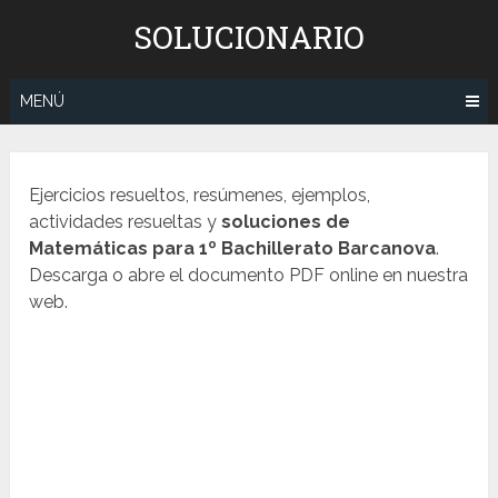
Saltar
SOLUCIONARIO
al
contenido
MENÚ
Ejercicios resueltos, resúmenes, ejemplos,
actividades resueltas y
soluciones de
Matemáticas para 1º Bachillerato Barcanova
.
Descarga o abre el documento PDF online en nuestra
web.