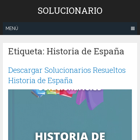
Saltar
SOLUCIONARIO
al
contenido
MENÚ
Etiqueta:
Historia de España
Descargar Solucionarios Resueltos
Historia de España