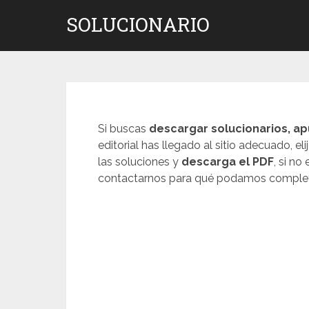
Saltar
SOLUCIONARIO
al
contenido
Si buscas
descargar solucionarios, ap
editorial has llegado al sitio adecuado, eli
las soluciones y
descarga el PDF
, si no
contactarnos para qué podamos complet