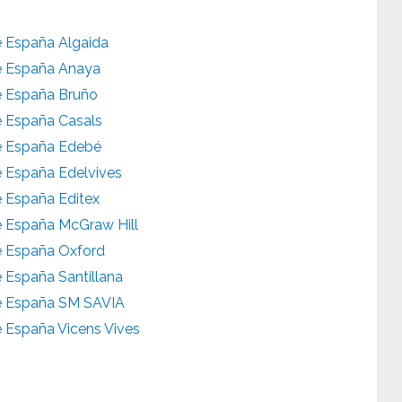
de España Algaida
 de España Anaya
de España Bruño
de España Casals
 de España Edebé
de España Edelvives
de España Editex
de España McGraw Hill
de España Oxford
e España Santillana
 de España SM SAVIA
de España Vicens Vives