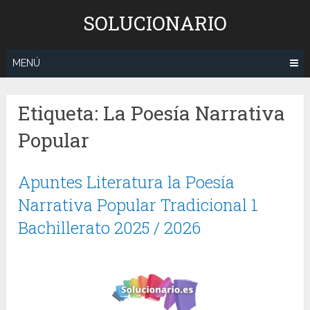
Saltar
SOLUCIONARIO
al
contenido
MENÚ
Etiqueta:
La Poesía Narrativa
Popular
Apuntes Literatura la Poesía
Narrativa Popular Tradicional 1
Bachillerato 2025 / 2026