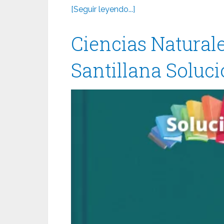
[Seguir leyendo...]
Ciencias Naturale
Santillana Soluci