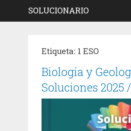
Saltar
SOLUCIONARIO
al
contenido
Etiqueta:
1 ESO
Biología y Geolo
Soluciones 2025 