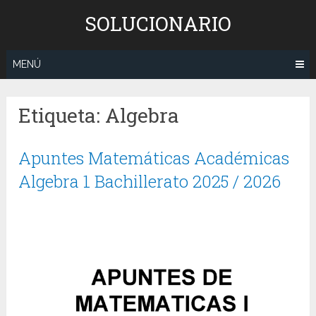
Saltar
SOLUCIONARIO
al
contenido
MENÚ
Etiqueta:
Algebra
Apuntes Matemáticas Académicas
Algebra 1 Bachillerato 2025 / 2026