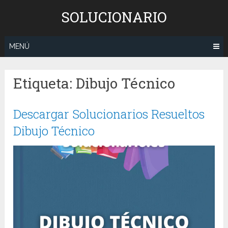
Saltar
SOLUCIONARIO
al
contenido
MENÚ
Etiqueta:
Dibujo Técnico
Descargar Solucionarios Resueltos
Dibujo Técnico