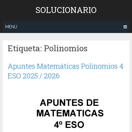
Saltar
SOLUCIONARIO
al
contenido
MENÚ
Etiqueta:
Polinomios
Apuntes Matemáticas Polinomios 4
ESO 2025 / 2026