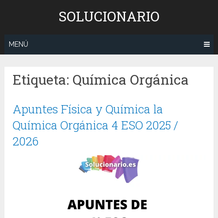
Saltar
SOLUCIONARIO
al
contenido
MENÚ
Etiqueta:
Química Orgánica
Apuntes Física y Química la
Química Orgánica 4 ESO 2025 /
2026