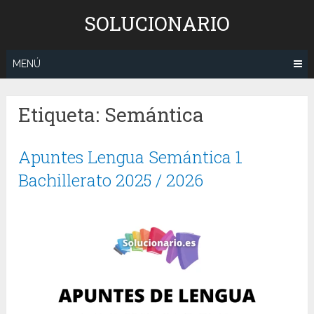
Saltar
SOLUCIONARIO
al
contenido
MENÚ
Etiqueta:
Semántica
Apuntes Lengua Semántica 1
Bachillerato 2025 / 2026