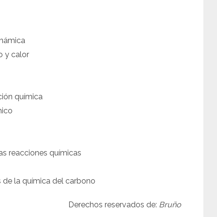
dinámica
o y calor
ción química
mico
as reacciones químicas
 de la química del carbono
Derechos reservados de:
Bruño