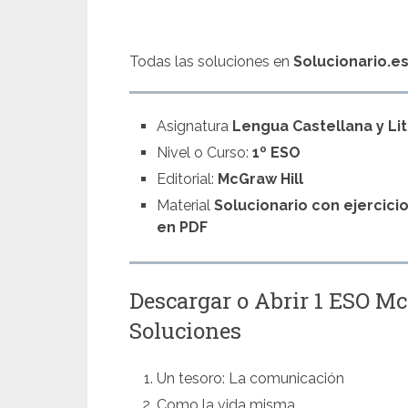
Todas las soluciones en
Solucionario.e
Asignatura
Lengua Castellana y Li
Nivel o Curso:
1º ESO
Editorial:
McGraw Hill
Material
Solucionario con ejercici
en PDF
Descargar o Abrir 1 ESO M
Soluciones
Un tesoro: La comunicación
Como la vida misma