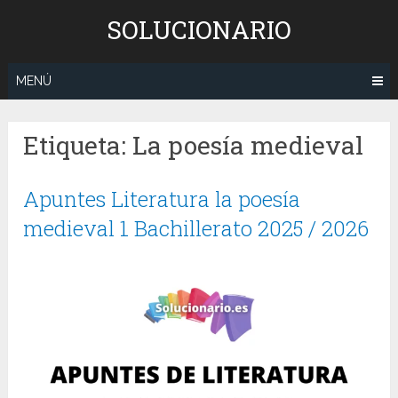
Saltar
SOLUCIONARIO
al
contenido
MENÚ
Etiqueta:
La poesía medieval
Apuntes Literatura la poesía
medieval 1 Bachillerato 2025 / 2026