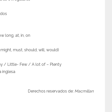
ados
w long, at, in, on
might, must, should, will, would)
 / Little- Few / A lot of – Plenty
a inglesa
Derechos reservados de:
Macmillan