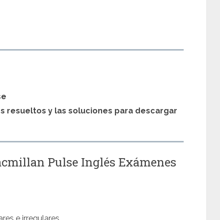
s
se
os resueltos y las soluciones para descargar
acmillan Pulse Inglés Exámenes
res e irregulares