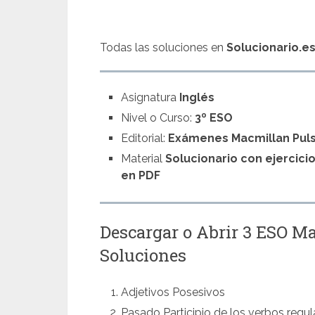
Todas las soluciones en
Solucionario.e
Asignatura
Inglés
Nivel o Curso:
3º ESO
Editorial:
Exámenes Macmillan Pul
Material
Solucionario con ejercici
en PDF
Descargar o Abrir 3 ESO M
Soluciones
Adjetivos Posesivos
Pasado Participio de los verbos regula