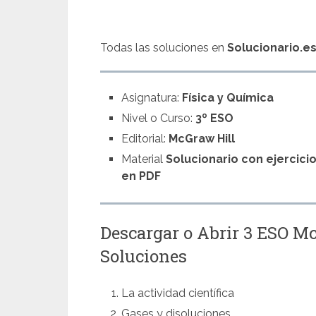
Todas las soluciones en
Solucionario.e
Asignatura:
Física y Química
Nivel o Curso:
3º ESO
Editorial:
McGraw Hill
Material
Solucionario con ejercici
en PDF
Descargar o Abrir 3 ESO M
Soluciones
La actividad científica
Gases y disoluciones