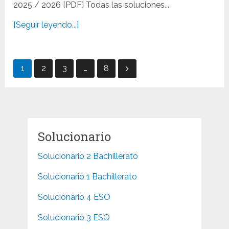
2025 / 2026 [PDF] Todas las soluciones...
[Seguir leyendo...]
Paginación
1
2
3
…
8
de
entradas
Solucionario
Solucionario 2 Bachillerato
Solucionario 1 Bachillerato
Solucionario 4 ESO
Solucionario 3 ESO