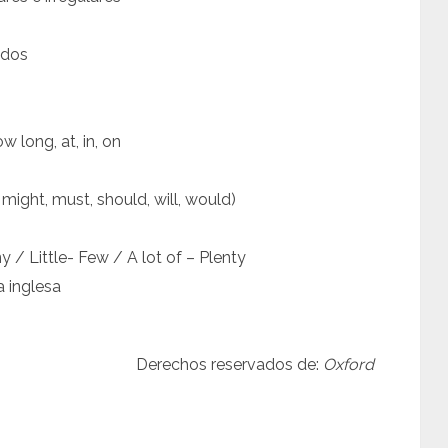
ados
w long, at, in, on
might, must, should, will, would)
 / Little- Few / A lot of – Plenty
a inglesa
Derechos reservados de:
Oxford