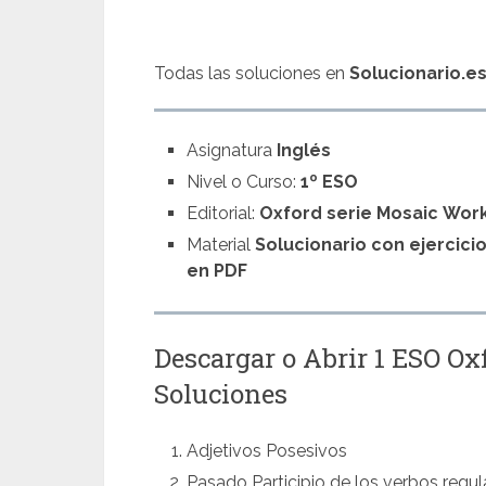
Todas las soluciones en
Solucionario.e
Asignatura
Inglés
Nivel o Curso:
1º ESO
Editorial:
Oxford serie Mosaic
Wor
Material
Solucionario con ejercici
en PDF
Descargar o Abrir 1 ESO 
Soluciones
Adjetivos Posesivos
Pasado Participio de los verbos regula