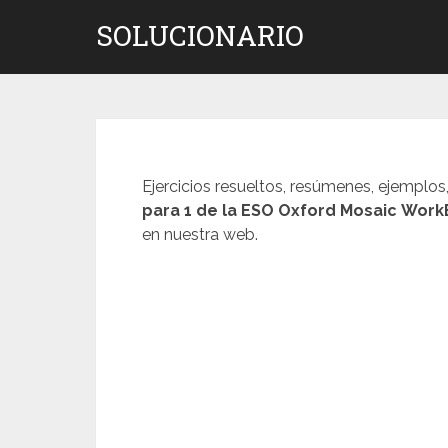
Saltar
SOLUCIONARIO
al
contenido
Ejercicios resueltos, resúmenes, ejemplos
para 1 de la ESO
Oxford Mosaic
Work
en nuestra web.