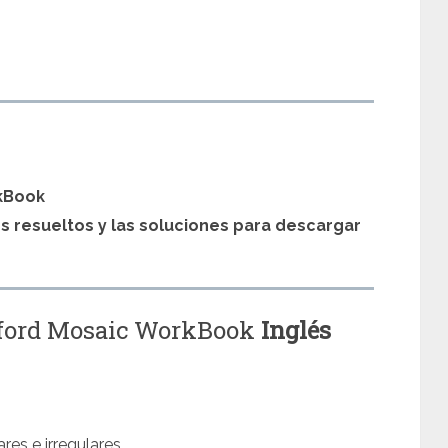
s
kBook
os resueltos y las soluciones para descargar
Oxford Mosaic WorkBook
Inglés
res e irregulares